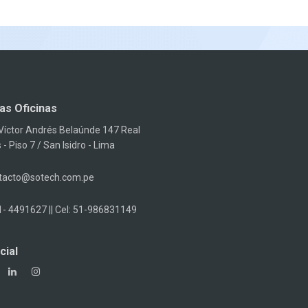
as Oficinas
 Víctor Andrés Belaúnde 147 Real
 - Piso 7 / San Isidro - Lima
tacto@sotech.com.pe
1- 4491627 || Cel: 51-986831149
cial