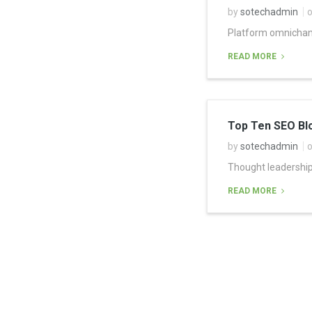
by
sotechadmin
o
Platform omnichanne
READ MORE
Top Ten SEO Blo
by
sotechadmin
o
Thought leadership
READ MORE